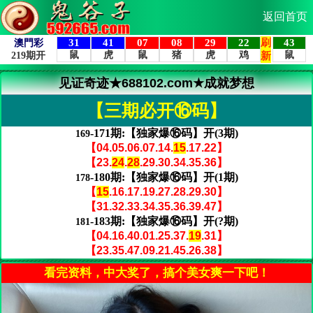
返回首页
见证奇迹★688102.com★成就梦想
【三期必开⑯码】
-171期:【独家爆⑯码】开(3期)
169
【04.05.06.07.14.
15
.17.22】
【23.
24
.
28
.29.30.34.35.36】
-180期:【独家爆⑯码】开(1期)
178
【
15
.16.17.19.27.28.29.30】
【31.32.33.34.35.36.39.47】
-183期:【独家爆⑯码】开(?期)
181
【04.16.40.01.25.37.
19
.31】
【23.35.47.09.21.45.26.38】
看完资料，中大奖了，搞个美女爽一下吧！