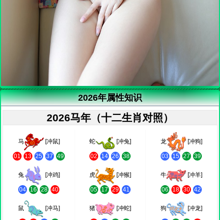
2026年属性知识
2026马年（十二生肖对照）
马
[冲鼠]
蛇
[冲兔]
龙
[冲狗]
01
13
25
37
49
02
14
26
38
03
15
27
39
兔
[冲鸡]
虎
[冲猴]
牛
[冲羊]
04
16
28
40
05
17
29
41
06
18
30
42
鼠
[冲马]
猪
[冲蛇]
狗
[冲龙]