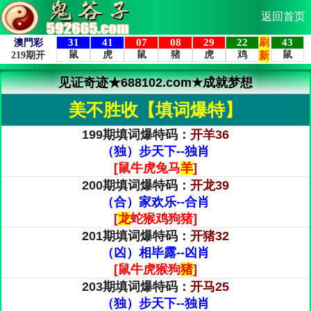
返回首页
见证奇迹★688102.com★成就梦想
美不胜收【填词爆特】
199期填词爆特码：
开羊36
（独）步天下--独肖
[鼠牛虎兔马
羊
]
200期填词爆特码：
开龙39
（合）家欢乐--合肖
[
龙
蛇猴鸡狗猪]
201期填词爆特码：
开猪32
（凶）相毕露--凶肖
[鼠牛虎猴狗
猪
]
203期填词爆特码：
开马25
（独）步天下--独肖