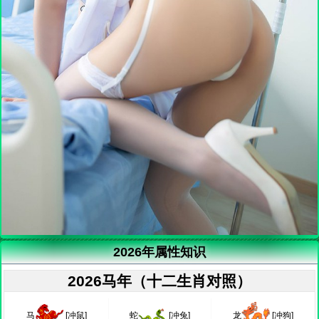
2026年属性知识
2026马年（十二生肖对照）
马
[冲鼠]
蛇
[冲兔]
龙
[冲狗]